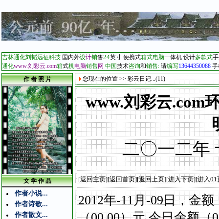
24
吉林通化刘韬远征科技
国内外
设
计
销
售
英寸
便携式
箱式电脑
一体机
设计
多款式
手
通化
www.刘彩云
com
箱
式
机
电脑
销售
网
中国
技术
咨询
和
销售
请
编写
13644350088
手
.
:
您现在的位置 >> 彩云日记...(11)
作 者 照 片
www.刘彩云.c
二〇一二年
[
返回主页
]
[
返回首页
][
返回上页
][
进入下页
][
进入01
文 学 作 品
作者小说...
2012
年
-11
月
-09
日，金额
作者诗歌...
（
00.00
）元
今日余额（
0
作者散文...