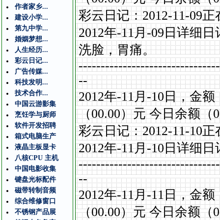
作者家乡...
彩云日记：
2012-11-09
正
建设小学...
第九中学...
2012
年
-11
月
-09
日详细日
婚姻梦想...
洗脸，胃痛。
人生经历...
彩云日记...
--------------------------------
广告传媒...
--
科技发明...
技术合作...
2012
年
-11
月
-10
日，金额
中国云游影集
（
00.00
）元
今日余额（
0
烹饪学与厨师
软件开发招聘
彩云日记：
2012-11-10
正
箱式电脑生产
2012
年
-11
月
-10
日详细日
液晶主板显卡
八核CPU 主机
--------------------------------
中国电影收集
--
键盘光标配件
磁带转制音频
2012
年
-11
月
-11
日，金额
综合维修窗口
（
00.00
）元
今日余额（
0
不锈钢产品展