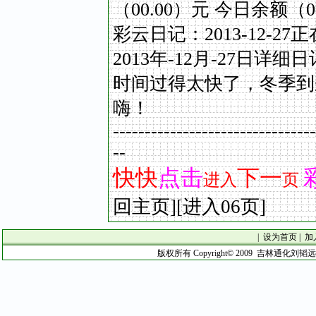
（
00.00
）元
今日余额（
0
彩云日记：
2013-12-27
正
2013
年
-12
月
-27
日详细日
时间过得太快了，冬季到
嗨！
--------------------------------
--
快快
点
击
下一
进入
页
回主页
]
[
进入06
页
]
|
设为首页
|
加
版权所有 Copyright© 2009 吉林通化刘