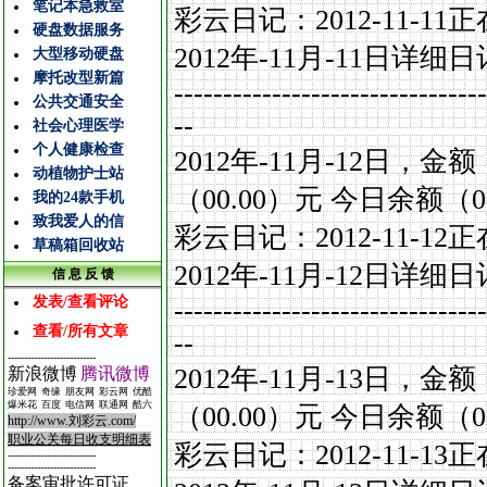
笔记本急救室
彩云日记：
2012-11-11
正
硬盘数据服务
2012
年
-11
月
-11
日详细日
大型移动硬盘
摩托改型新篇
--------------------------------
公共交通安全
--
社会心理医学
个人健康检查
2012
年
-11
月
-12
日，金额
动植物护士站
（
00.00
）元
今日余额（
0
我的24款手机
致我爱人的信
彩云日记：
2012-11-12
正
草稿箱回收站
2012
年
-11
月
-12
日详细日
信 息 反 馈
发表/查看评论
--------------------------------
查看/所有文章
--
---------------------------
2012
年
-11
月
-13
日，金额
新浪微博
腾讯微博
珍爱网
奇缘
朋友网
彩云网
优酷
爆米花
百度
电信
网
联通网
酷
六
（
00.00
）元
今日余额（
0
http://www.
刘彩云
.com/
职业公关每日收支明细表
彩云日记：
2012-11-13
正
---------------------------
---------------------------
备案审批许可证