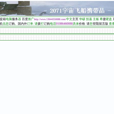
提箱
电脑
服
务
器
百度
推广
中文
主页
华硕
技嘉
主板
希
捷
硬盘
http
://www.13644350088.com/
陆
机
信息
订购
。
国内外
订单
请
拨
打
订购
电话
01086460088
具体
价格
请
您
登
留言版
查
:
: