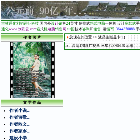
24
吉林通化刘韬远征科技
国内外
设
计
销
售
英寸
便携式
箱式电脑
一体机
设计
多款式
手
通化
www.刘彩云
com
箱
式
机
电脑
销售
网
中国
技术
咨询
和
销售
请
编写
13644350088
手
.
:
您现在的位置 >> 液晶主板显卡(1)
作 者 照 片
高清178度广视角 三星F2370H 显示器
文 学 作 品
作者小说...
作者诗歌...
作者散文...
作者家乡...
建设小学...