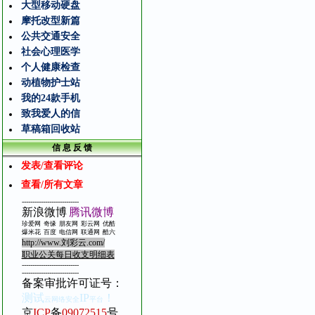
大型移动硬盘
摩托改型新篇
公共交通安全
社会心理医学
个人健康检查
动植物护士站
我的24款手机
致我爱人的信
草稿箱回收站
信 息 反 馈
发表/查看评论
查看/所有文章
---------------------------
新浪微博
腾讯微博
珍爱网
奇缘
朋友网
彩云网
优酷
爆米花
百度
电信
网
联通网
酷
六
http://www.
刘彩云
.com/
职业公关每日收支明细表
---------------------------
---------------------------
备案审批许可证号
：
测试
IP
！
云网络安全
平台
京
ICP
备
09072515
号