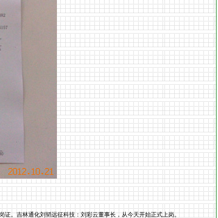
岗证。吉林通化刘韬远征
科技
：刘彩云
董事长
，从今天开始正式上岗。