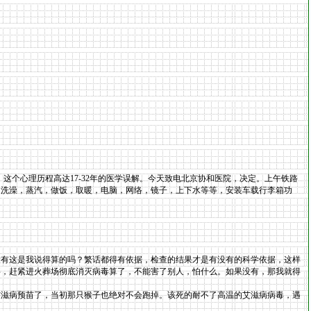
。
机，这个心理历程高达17-32年的医学误解。今天致电北京协和医院，决定。上午铁路
，洗澡，蒸汽，做饭，取暖，电脑，网络，镜子，上下水等等，安装车载行李箱功
有这是我说得算的吗？繁话都得有依据，检查的结果才是有没有的科学依据，这样
事，赶紧进火葬场彻底消灭病毒算了，不能害了别人，怕什么。如果没有，那我就得
艾滋病预苗了，当初那只猴子也绝对不会跑掉。该死的耐不了高温的艾滋病病毒，遇