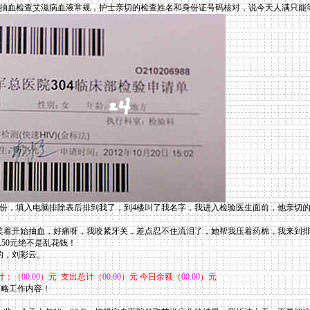
求抽血检查艾滋病血液常规，护士亲切的检查姓名和身份证号码核对，说今天人满只能
身份，填入电脑排除表后排到我了，到4楼叫了我名字，我进入检验医生面前，他亲切
着开始抽血，好痛呀，我咬紧牙关，差点忍不住流泪了，她帮我压着药棉，我来到排
.50元绝不是乱花钱！
的，刘彩云。
计：（
00.00
）元 支出总计（
00.00
）元 今日余额（
00.00
）元
，简略工作内容！