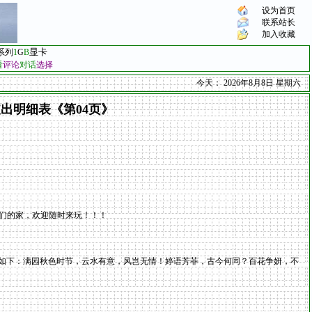
设为首页
联系站长
加入收藏
显卡
系列
1
G
B
看
评论
对话
选择
今天：
2026年8月8日 星期六
支出明细表《第04页》
是你们的家，欢迎随时来玩！！！
，如下：满园秋色时节，云水有意，风岂无情！婷语芳菲，古今何同？百花争妍，不