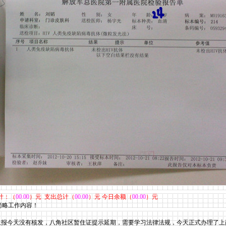
计：（
00.00
）元 支出总计（
00.00
）元 今日余额（
00.00
）元
，简略工作内容！
报今天没有核发，八角社区暂住证提示延期，需要学习
法律法规
，今天正式办理了上