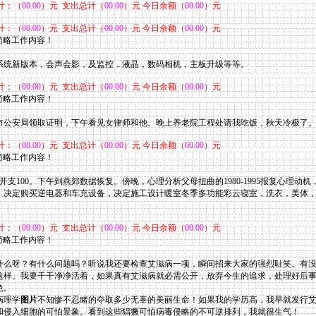
计：（
00.00
）元 支出总计（
00.00
）元 今日余额（
00.00
）元
计：（
00.00
）元 支出总计（
00.00
）元 今日余额（
00.00
）元
，简略工作内容！
系统新版本，会声会影，及监控，液晶，数码相机，主板升级等等。
计：（
00.00
）元 支出总计（
00.00
）元 今日余额（
00.00
）元
，简略工作内容！
市公安局领取证明，下午看见女律师和他。晚上养老院工程处请我吃饭，秋天冷极了
计：（
00.00
）元 支出总计（
00.00
）元 今日余额（
00.00
）元
，简略工作内容！
开支100。下午
到燕郊数据恢复。傍晚，心理分析父母扭曲的1980-1995报复心理动
，决定购买逆电器和车充设备，决定施工设计暖室冬季多功能彩云寝室，洗衣，美体
计：（
00.00
）元 支出总计（
00.00
）元 今日余额（
00.00
）元
，简略工作内容！
么呀？有什么问题吗？听说我还要检查艾滋病一项，瞬间招来大家的强烈耻笑。有没
这样。我要干干净净活着，如果真有艾滋病就必需公开，放弃今生的追求，处理好后
色。
病理学
图片
不知惨不忍睹的夺取多少无辜的美丽生命！如果我的学历高，我早就发行
和侵入细胞的可怕景象。看到这些猖獗可怕病毒侵略的不可逆排列，我就很生气！