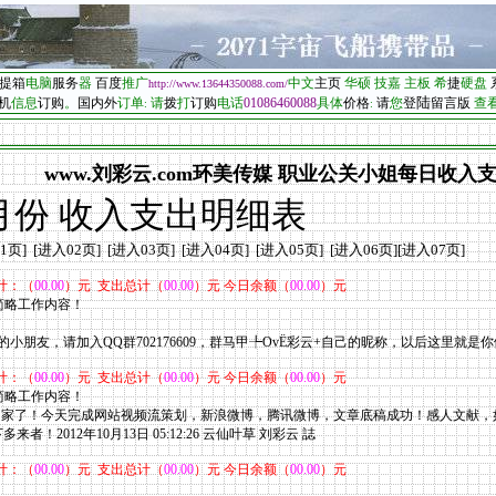
提箱
电脑
服
务
器
百度
推广
中文
主页
华硕
技嘉
主板
希
捷
硬盘
http
://www.13644350088.com/
陆
机
信息
订购
。
国内外
订单
请
拨
打
订购
电话
01086460088
具体
价格
请
您
登
留言版
查
:
:
www.刘彩云.com环美传媒 职业公关小姐每日收入
月份 收入支出明细表
1页
] [
进入02页
] [
进入03页
] [
进入04页
] [
进入05页
] [
进入06页
][
进入07
页
]
计：（
00.00
）元 支出总计（
00.00
）元 今日余额（
00.00
）元
，简略工作内容！
小朋友，请加入QQ群702176609，群马甲╄OvЁ彩云+自己的昵称，以后这里就
计：（
00.00
）元 支出总计（
00.00
）元 今日余额（
00.00
）元
，简略工作内容！
回家了！今天完成网站视频流策划，新浪微博，腾讯微博，文章底稿成功！感人文献
！2012年10月13日 05:12:26 云仙叶草 刘彩云 誌
计：（
00.00
）元 支出总计（
00.00
）元 今日余额（
00.00
）元