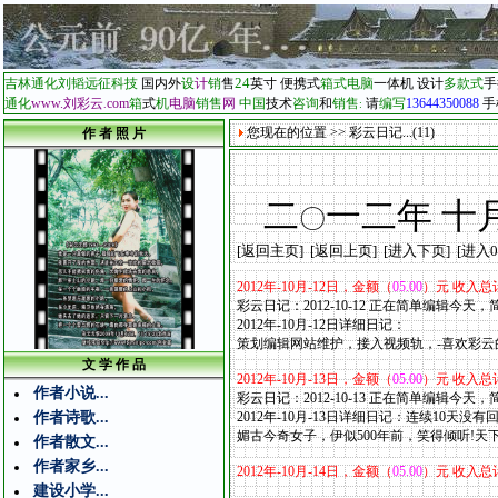
24
吉林通化刘韬远征科技
国内外
设
计
销
售
英寸
便携式
箱式电脑
一体机
设计
多款式
手
通化
www.刘彩云
com
箱
式
机
电脑
销售
网
中国
技术
咨询
和
销售
请
编写
13644350088
手
.
:
您现在的位置 >> 彩云日记...(11)
作 者 照 片
二
一二年 十
〇
[
返回主页
] [
返回上页
] [
进入下页
] [
进入0
2012
年
-10
月
-12
日，金额（
05.00
）元 收入总
彩云日记：2012-10-12 正在简单编辑今天
2012年-10
月
-12
日详细日记：
策划编辑网站维护，接入视频轨，-喜欢彩云的
文 学 作 品
2012
年
-10
月
-13
日，金额（
05.00
）元 收入总
作者小说...
彩云日记：2012-10-13 正在简单编辑今天
作者诗歌...
2012年-10
月
-13
日详细日记：连续10天没有
媚古今奇女子，伊似500年前，笑得倾听!天下多来者
作者散文...
作者家乡...
2012
年
-10
月
-14
日，金额（
05.00
）元 收入总
建设小学...