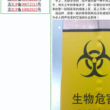
早上，天阴冷冷的，似乎预示着一种不祥之
京
ICP
备
09072515
号
天，有生之年的青春岁月，我一定要好好珍
京
ICP
备
10002925
号
单的那一刻我呆呆的感谢上苍，是上天再一
就这样，迎着一路的寒雨我再也没有感觉到
为令人闻声色变的艾滋病社会群体！