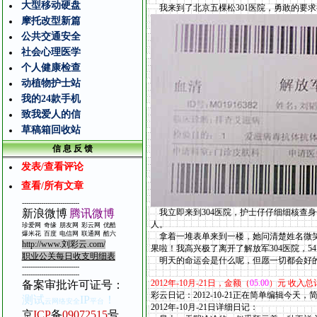
大型移动硬盘
我来到了北京五棵松301医院，勇敢的要
摩托改型新篇
公共交通安全
社会心理医学
个人健康检查
动植物护士站
我的24款手机
致我爱人的信
草稿箱回收站
信 息 反 馈
发表/查看评论
查看/所有文章
---------------------------
新浪微博
腾讯微博
我立即来到304医院，护士仔仔细细核查
人。
珍爱网
奇缘
朋友网
彩云网
优酷
爆米花
百度
电信
网
联通网
酷
六
拿着一堆表单来到一楼，她问清楚姓名微笑
http://www.
刘彩云
.com/
果啦！我高兴极了离开了解放军304医院，54
职业公关每日收支明细表
明天的命运会是什么呢，但愿一切都会好
---------------------------
---------------------------
2012
年
-10
月
-21
日，金额（
05.00
）元 收入总
备案审批许可证号
：
彩云日记：2012-10-21正在简单编辑今天
测试
IP
！
云网络安全
平台
2012年-10
月
-21
日详细日记：
京
ICP
备
09072515
号