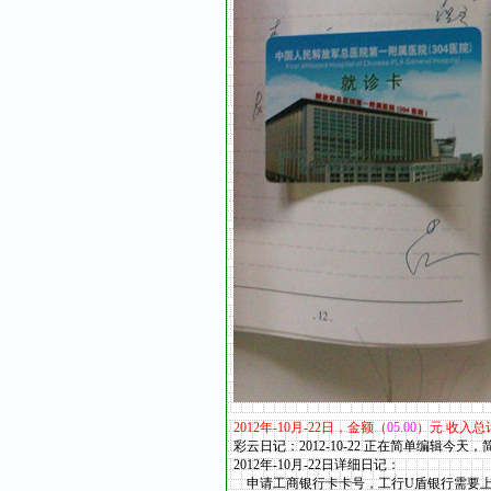
2012
年
-10
月
-22
日，金额（
05.00
）元 收入总
彩云日记：2012-10-22 正在简单编辑今天
2012年-10
月
-22
日详细日记：
申请工商银行卡卡号，工行U盾银行需要上