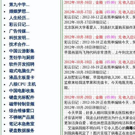
2012
年
-10
月
-16
日，金额（
05.00
）元 收入总
第九中学...
婚姻梦想...
2012
年
-10
月
-17
日，金额（
05.00
）元 收入总
彩云日记：2012-10-12 正在简单编辑今天
人生经历...
2012年-10
月
-17
日详细日记：
彩云日记...
北京医科大学看爱人，到鼎好大厦购买操作
广告传媒...
2012
年
-10
月
-18
日，金额（
05.00
）元 收入总
科技发明...
彩云日记：2012-10-18 正在简单编辑今天
技术合作...
2012年-10
月
-18
日详细日记：
中国云游影集
早晨画眉鸟飞翔代码非常漂亮，上午到北京
烹饪学与厨师
2012
年
-10
月
-19
日，金额（
05.00
）元 收入总
软件开发招聘
彩云日记：2012-10-19 正在简单编辑今天
箱式电脑生产
2012年-10
月
-19
日详细日记：
液晶主板显卡
从别墅彩云亭醒。早晨电焊收入200，给工人
监察来给我送苹果和充值卡。今天电瓶充电
八核CPU 主机
能。
中国电影收集
键盘光标配件
2012
年
-10
月
-20
日，金额（
05.00
）元 收入总
彩云日记：2012-10-20 正在简单编辑今天
磁带转制音频
2012年-10
月
-20
日详细日记：
综合维修窗口
今天早晨，好多人都问我没事去医院检查什
不锈钢产品展
才应该对呀，我这么好的想法为什么大家会
更加洁身自爱，谁也休想流连我的纯洁和美
笔记本急救室
艾滋病我能不明白吗？它令人恶心的
病毒
硬盘数据服务
到我病毒死定了！图片呈现了病毒正在攻击