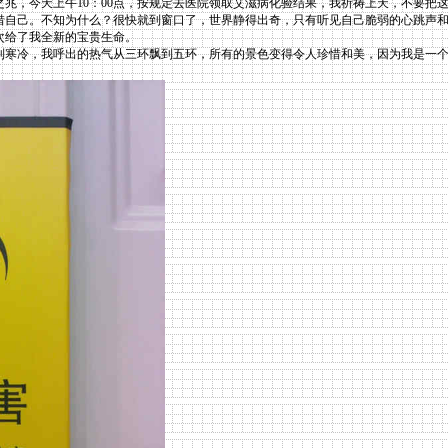
兆，今天上午10：00点，按规定去医院领取艾滋病化验结果，我祈祷上天，不要把
惜自己。不知为什么？很快就到窗口了，世界静得出奇，只有听见自己脆弱的心跳声和
次给了我全新的宝贵生命。
寒冷，我呼出的热气从三环飘到五环，所有的景色变得令人珍惜和美，因为我是一个