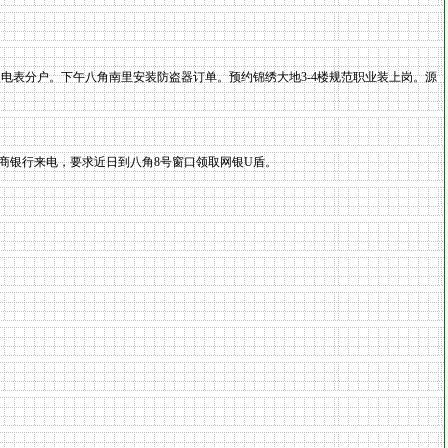
电表分户。下午八角南里安装防盗器订单。预约锦绣大地3-4楼规范职业装上岗。源
商银行来电，要求近日到八角8号窗口领取网银U盾。